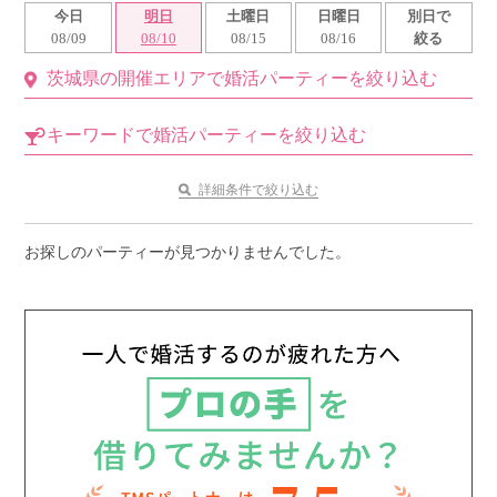
今日
明日
土曜日
日曜日
別日で
利用規約
08/09
08/10
08/15
08/16
絞る
茨城県の開催エリアで婚活パーティーを絞り込む
launch
個人情報保護方針
launch
子どもの安全基準に関するポリシー
キーワードで婚活パーティーを絞り込む
launch
運営会社
詳細条件で絞り込む
お探しのパーティーが見つかりませんでした。
公式アカウントで最新情報を配信中！
PR
約1,300店
の中から
おすすめの優良結婚相談所をご紹介