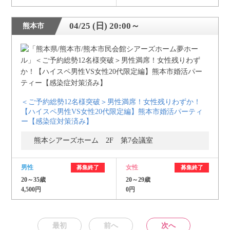
04/25 (日) 20:00～
熊本市
＜ご予約総勢12名様突破＞男性満席！女性残りわずか！
【ハイスペ男性VS女性20代限定編】熊本市婚活パーティ
ー【感染症対策済み】
熊本シアーズホーム 2F 第7会議室
男性
女性
募集終了
募集終了
20～35歳
20～29歳
4,500円
0円
最初
前へ
次へ