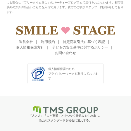
にも安心な「フリータイム無し」のパーティープログラムで進行をおこないます。都市部
以外の郊外の出会いにも力を入れております。貴方のご参加スタッフ一同お待ちしており
ます。
運営会社
利用規約
特定商取引法に基づく表記
個人情報保護方針
子どもの安全基準に関するポリシー
お問い合わせ
個人情報保護のため
プライバシーマークを
取得しておりま
す
「人と人」「人と事業」とをつなぐ仕組みを生み出し、
新たなスタンダードを社会に還元する。