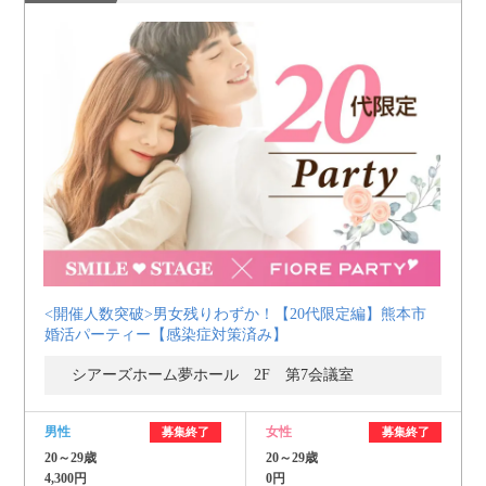
<開催人数突破>男女残りわずか！【20代限定編】熊本市
婚活パーティー【感染症対策済み】
シアーズホーム夢ホール 2F 第7会議室
男性
女性
募集終了
募集終了
20～29歳
20～29歳
4,300円
0円