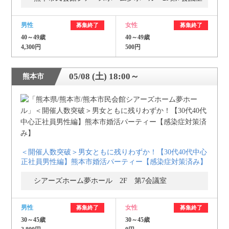
男性
女性
募集終了
募集終了
40～49歳
40～49歳
4,300円
500円
05/08 (土) 18:00～
熊本市
＜開催人数突破＞男女ともに残りわずか！【30代40代中心
正社員男性編】熊本市婚活パーティー【感染症対策済み】
シアーズホーム夢ホール 2F 第7会議室
男性
女性
募集終了
募集終了
30～45歳
30～45歳