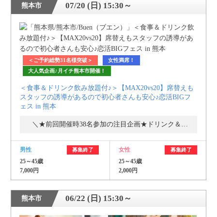
07/20 (日) 15:30～
熊本市
個人情報保護のため
プライバシーマークを
取得しております
＜ご予約総勢31名様突破＞
女性満席！
大人気企画♪月イチ熊本市開催！
＜食事＆ドリンク飲み放題付♪＞【MAX20vs20】席替えも
スタッフの誘導があるので初心者さんも安心♪恋活BIGフ
ェス in 熊本
＼★前回開催時38名参加の注目企画★ドリンク＆フード付き♪／
男性
女性
募集終了
募集終了
25～45歳
25～45歳
7,000円
2,000円
06/22 (日) 15:30～
熊本市