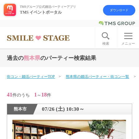
TMSグループ公式婚活パーティーアプリ
ダウンロード
TMS イベントポータル
ログイン
アカウント登録
検索
メニュー
過去の
熊本県
のパーティー検索結果
はじめての方へ
今週の婚活パーティー
街コン・婚活パーティーTOP
熊本県の婚活パーティー・街コン一覧
婚活パーティーの流れ
41
1
18
件のうち
～
件
よくあるご質問
07/26 (土) 10:30～
熊本市
アフターアプローチとは
お問い合わせ