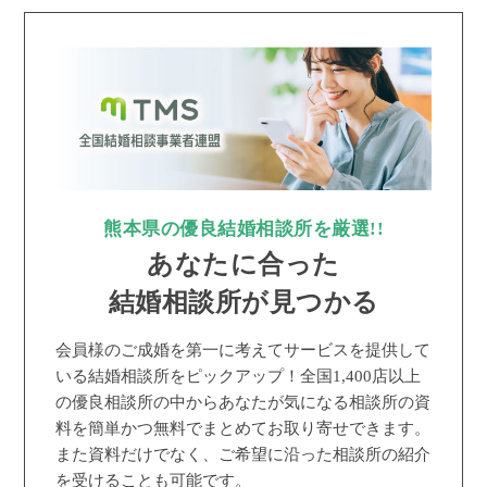
熊本県の優良結婚相談所を厳選!!
あなたに合った
結婚相談所が見つかる
会員様のご成婚を第一に考えてサービスを提供して
いる結婚相談所をピックアップ！全国1,400店以上
の優良相談所の中からあなたが気になる相談所の資
料を簡単かつ無料でまとめてお取り寄せできます。
また資料だけでなく、ご希望に沿った相談所の紹介
を受けることも可能です。