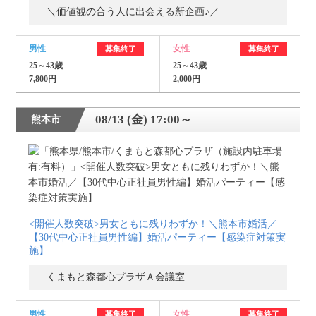
＼価値観の合う人に出会える新企画♪／
男性
女性
募集終了
募集終了
25～43歳
25～43歳
7,800円
2,000円
08/13 (金) 17:00～
熊本市
<開催人数突破>男女ともに残りわずか！＼熊本市婚活／
【30代中心正社員男性編】婚活パーティー【感染症対策実
施】
くまもと森都心プラザＡ会議室
男性
女性
募集終了
募集終了