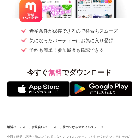
希望条件が保存できるので検索もスムーズ
気になったパーティーはお気に入り登録
予約も簡単！参加履歴も確認できる
今すぐ
無料
でダウンロード
婚活パーティー、お見合いパーティー、街コンならスマイルステージ。
全国で婚活・恋活・街コンをお探しならスマイルステージにお任せください。初心者の方