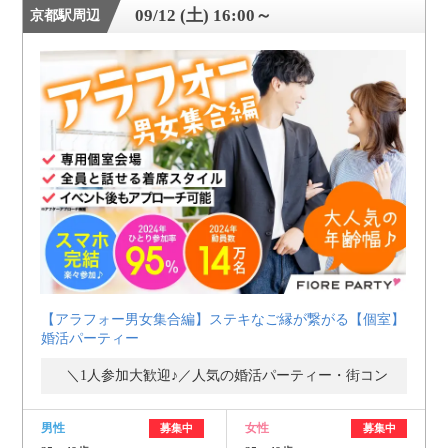
09/12 (土) 16:00～
京都駅周辺
【アラフォー男女集合編】ステキなご縁が繋がる【個室】
婚活パーティー
＼1人参加大歓迎♪／人気の婚活パーティー・街コン
男性
女性
募集中
募集中