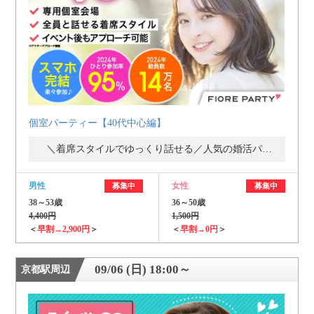
個室パーティー【40代中心編】
＼着席スタイルでゆっくり話せる／人気の婚活パーティー・街コン
男性
女性
募集中
募集中
38～53歳
36～50歳
4,400円
1,500円
＜
早割→2,900円
＞
＜
早割→0円
＞
09/06 (日) 18:00～
京都駅周辺