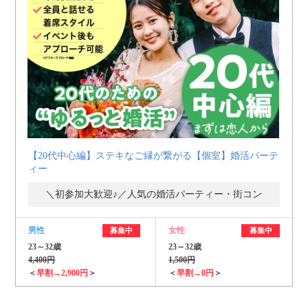
【20代中心編】ステキなご縁が繋がる【個室】婚活パーテ
ィー
＼初参加大歓迎♪／人気の婚活パーティー・街コン
男性
女性
募集中
募集中
23～32歳
23～32歳
4,400円
1,500円
＜
早割→2,900円
＞
＜
早割→0円
＞