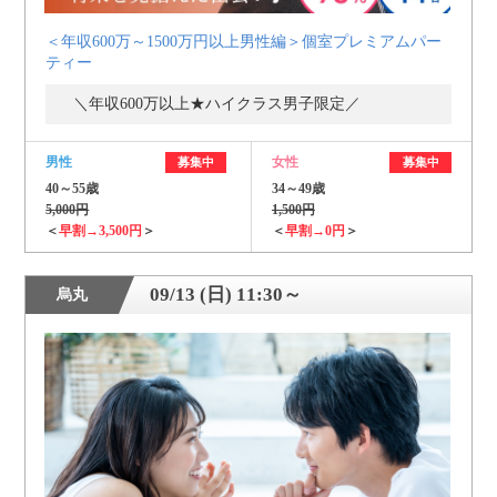
＜年収600万～1500万円以上男性編＞個室プレミアムパー
ティー
＼年収600万以上★ハイクラス男子限定／
男性
女性
募集中
募集中
40～55歳
34～49歳
5,000円
1,500円
＜
早割→3,500円
＞
＜
早割→0円
＞
09/13 (日) 11:30～
烏丸