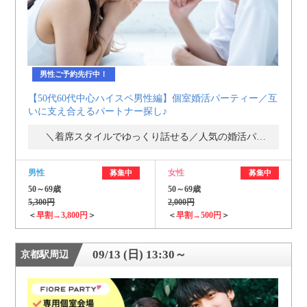
男性ご予約先行中！
【50代60代中心ハイスペ男性編】個室婚活パーティー／互
いに支え合えるパートナー探し♪
＼着席スタイルでゆっくり話せる／人気の婚活パーティー・街コン
男性
女性
募集中
募集中
50～69歳
50～69歳
5,300円
2,000円
＜
早割→3,800円
＞
＜
早割→500円
＞
09/13 (日) 13:30～
京都駅周辺