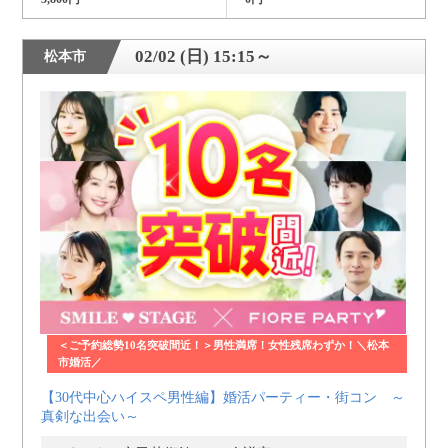
02/02 (日) 15:15～
松本市
＜ご予約総勢10名突破間近！＞男性満席！女性残席わずか！＼松本
市婚活／
【30代中心ハイスペ男性編】婚活パーティー・街コン ～
真剣な出会い～