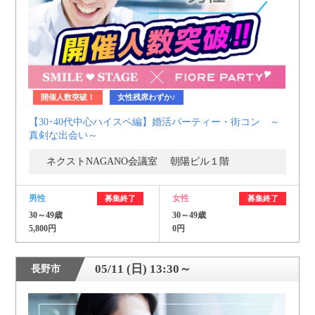
開催人数突破！
女性残席わずか♪
【30･40代中心ハイスペ編】婚活パーティー・街コン ～
真剣な出会い～
ネクストNAGANO会議室 朝陽ビル１階
男性
女性
募集終了
募集終了
30～49歳
30～49歳
5,800円
0円
05/11 (日) 13:30～
長野市