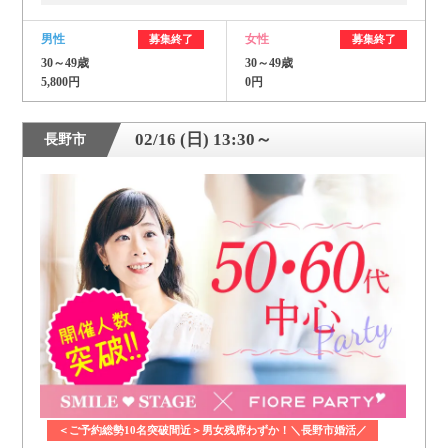
男性
女性
募集終了
募集終了
30～49歳
30～49歳
5,800円
0円
02/16 (日) 13:30～
長野市
＜ご予約総勢10名突破間近＞男女残席わずか！＼長野市婚活／