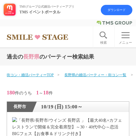
TMSグループ公式婚活パーティーアプリ
ダウンロード
TMS イベントポータル
ログイン
アカウント登録
検索
メニュー
過去の
長野県
のパーティー検索結果
はじめての方へ
今週の婚活パーティー
街コン・婚活パーティーTOP
長野県の婚活パーティー・街コン一覧
婚活パーティーの流れ
180
1
18
件のうち
～
件
よくあるご質問
10/19 (日) 15:00～
長野市
アフターアプローチとは
お問い合わせ