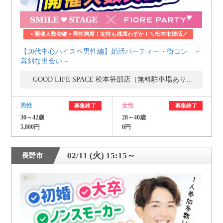
＜開催人数突破＞男性満席！女性も残席わずか！＼松本市婚活／
【30代中心ハイスペ男性編】婚活パーティー・街コン ～
真剣な出会い～
GOOD LIFE SPACE 松本笹部店（無料駐車場あり） コインランドリー２Ｆ
男性
女性
募集終了
募集終了
30～42歳
28～40歳
5,800円
0円
02/11 (火) 15:15～
長野市