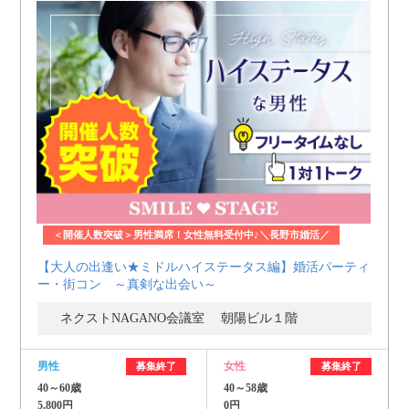
＜開催人数突破＞男性満席！女性無料受付中♪＼長野市婚活／
【大人の出逢い★ミドルハイステータス編】婚活パーティ
ー・街コン ～真剣な出会い～
ネクストNAGANO会議室 朝陽ビル１階
男性
女性
募集終了
募集終了
40～60歳
40～58歳
5,800円
0円