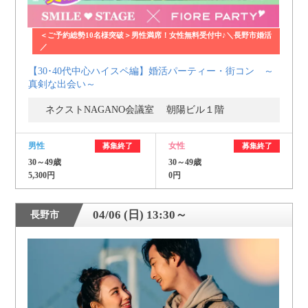
＜ご予約総勢10名様突破＞男性満席！女性無料受付中♪＼長野市婚活
／
【30･40代中心ハイスペ編】婚活パーティー・街コン ～
真剣な出会い～
ネクストNAGANO会議室 朝陽ビル１階
男性
女性
募集終了
募集終了
30～49歳
30～49歳
5,300円
0円
04/06 (日) 13:30～
長野市