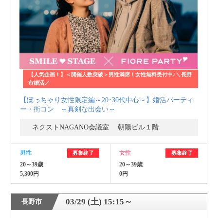
【人気企画！】＜開催人数突破＞男性満席！女性無料受付中♪＼長野
市婚活／
【ぽっちゃり女性限定編～20･30代中心～】婚活パーティ
ー・街コン ～真剣な出会い～
ネクストNAGANO会議室 朝陽ビル１階
男性
女性
募集終了
募集終了
20～39歳
20～39歳
5,300円
0円
03/29 (土) 15:15～
長野市