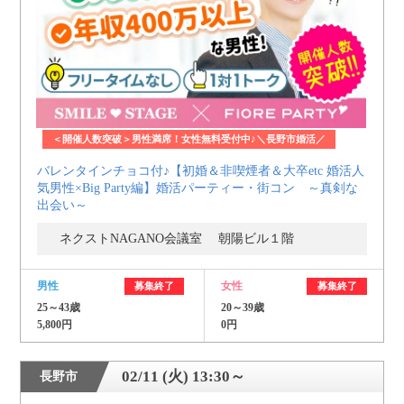
＜開催人数突破＞男性満席！女性無料受付中♪＼長野市婚活／
バレンタインチョコ付♪【初婚＆非喫煙者＆大卒etc 婚活人
気男性×Big Party編】婚活パーティー・街コン ～真剣な
出会い～
ネクストNAGANO会議室 朝陽ビル１階
男性
女性
募集終了
募集終了
25～43歳
20～39歳
5,800円
0円
02/11 (火) 13:30～
長野市