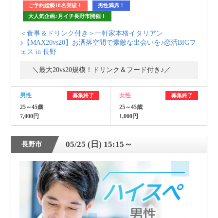
ご予約総勢18名突破！
男性満席！
大人気企画♪月イチ長野市開催！
＜食事＆ドリンク付き＞一軒家本格イタリアン
♪【MAX20vs20】お洒落空間で素敵な出会いを♪恋活BIGフ
ェス in 長野
＼最大20vs20規模！ドリンク＆フード付き♪／
男性
女性
募集終了
募集終了
25～45歳
25～45歳
7,000円
1,000円
05/25 (日) 15:15～
長野市