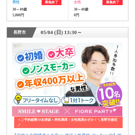
男性
女性
募集終了
募集終了
30～49歳
30～49歳
5,800円
0円
05/04 (日) 13:30～
長野市
＜ご予約総勢10名突破＞男性満席！女性残席わずか！＼長野市婚活
／