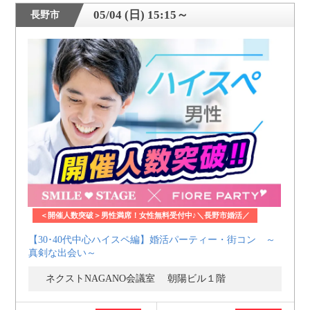
05/04 (日) 15:15～
長野市
＜開催人数突破＞男性満席！女性無料受付中♪＼長野市婚活／
【30･40代中心ハイスペ編】婚活パーティー・街コン ～
真剣な出会い～
ネクストNAGANO会議室 朝陽ビル１階