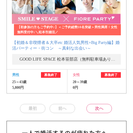
【初参加の方もご予約中♪】＜ご予約総勢10名突破＞男性満席！女性
無料受付中♪＼松本市婚活／
【初婚＆非喫煙者＆大卒etc 婚活人気男性×Big Party編】婚
活パーティー・街コン ～真剣な出会い～
GOOD LIFE SPACE 松本笹部店（無料駐車場あり） コインランドリー２Ｆ
男性
女性
募集終了
募集終了
25～43歳
20～39歳
5,800円
0円
最初
前へ
次へ