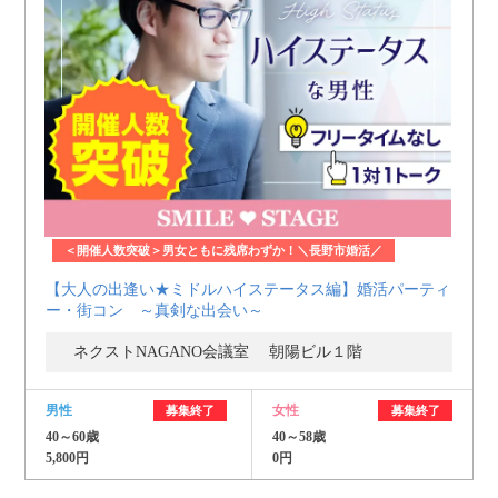
＜開催人数突破＞男女ともに残席わずか！＼長野市婚活／
【大人の出逢い★ミドルハイステータス編】婚活パーティ
ー・街コン ～真剣な出会い～
ネクストNAGANO会議室 朝陽ビル１階
男性
女性
募集終了
募集終了
40～60歳
40～58歳
5,800円
0円