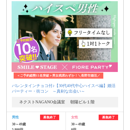
＜ご予約総勢11名突破＞男女残席わずか！＼長野市婚活／
バレンタインチョコ付♪【30代40代中心ハイスペ編】婚活
パーティー・街コン ～真剣な出会い～
ネクストNAGANO会議室 朝陽ビル１階
男性
女性
募集終了
募集終了
30～49歳
30～49歳
5,800円
0円