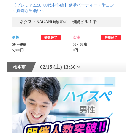
【プレミアム50･60代中心編】婚活パーティー・街コン
～真剣な出会い～
ネクストNAGANO会議室 朝陽ビル１階
男性
女性
募集終了
募集終了
50～69歳
50～69歳
5,800円
0円
02/15 (土) 13:30～
松本市