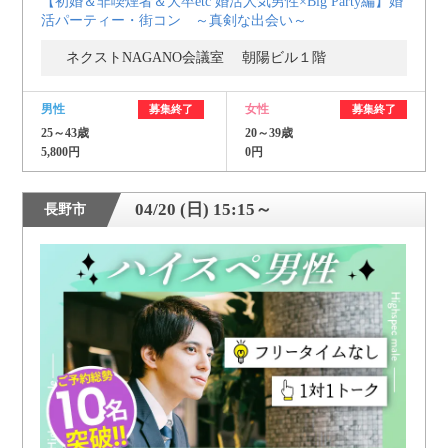
【初婚＆非喫煙者＆大卒etc 婚活人気男性×Big Party編】婚
活パーティー・街コン ～真剣な出会い～
ネクストNAGANO会議室 朝陽ビル１階
男性
女性
募集終了
募集終了
25～43歳
20～39歳
5,800円
0円
04/20 (日) 15:15～
長野市