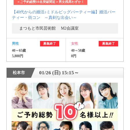
＜ご予約総勢10名突破間近＞男女残席わずか！
【40代からの婚活♪ミドルビッグパーティー編】婚活パー
ティー・街コン ～真剣な出会い～
まつもと市民芸術館 M2会議室
男性
女性
募集終了
募集終了
40～65歳
40～58歳
5,800円
0円
01/26 (日) 15:15～
松本市