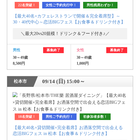
22名突破！
女性ご予約先行中！
男性残席わずか！
利用規約
【最大40名×カフェレストランで開催＆完全着席型】～
30・40代中心～恋活BIGフェス【お食事＆ドリンク付き】
launch
個人情報保護方針
＼最大20vs20規模！ドリンク＆フード付き♪／
launch
子どもの安全基準に関するポリシー
launch
運営会社
男性
女性
募集終了
募集終了
30～49歳
30～49歳
8,500円
1,000円
公式アカウントで最新情報を配信中！
09/14 (日) 15:00～
松本市
PR
約1,300店
の中から
18名突破！
男性ご予約先行！
初参加者多数！
おすすめの優良結婚相談所をご紹介
【最大40名×貸切開催×完全着席】お洒落空間で出会える
恋活BIGフェス in 松本【お食事＆ドリンク付き】