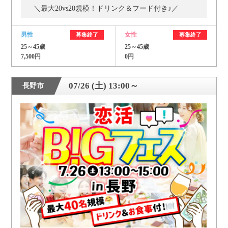
＼最大20vs20規模！ドリンク＆フード付き♪／
個人情報保護のため
男性
女性
募集終了
募集終了
プライバシーマークを
取得しております
25～45歳
25～45歳
7,500円
0円
07/26 (土) 13:00～
長野市