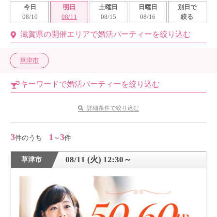
今日
明日
土曜日
日曜日
別日で
利用規約
08/10
08/11
08/15
08/16
絞る
滋賀県の開催エリアで婚活パーティーを絞り込む
launch
個人情報保護方針
launch
子どもの安全基準に関するポリシー
草津市
launch
運営会社
キーワードで婚活パーティーを絞り込む
詳細条件で絞り込む
公式アカウントで最新情報を配信中！
3
1
3
件のうち
～
件
08/11 (火) 12:30～
草津市
PR
約1,300店
の中から
おすすめの優良結婚相談所をご紹介