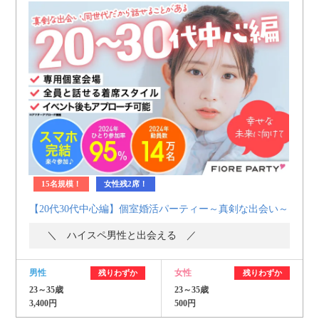
15名規模！
女性残2席！
【20代30代中心編】個室婚活パーティー～真剣な出会い～
＼ ハイスペ男性と出会える ／
男性
女性
残りわずか
残りわずか
23～35歳
23～35歳
3,400円
500円