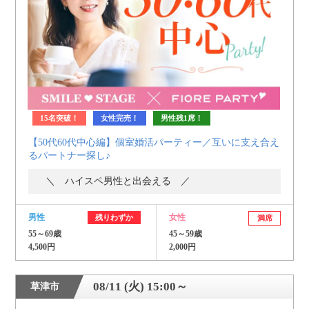
個人情報保護のため
プライバシーマークを
取得しております
15名突破！
女性完売！
男性残1席！
【50代60代中心編】個室婚活パーティー／互いに支え合え
るパートナー探し♪
＼ ハイスペ男性と出会える ／
男性
女性
残りわずか
満席
55～69歳
45～59歳
4,500円
2,000円
08/11 (火) 15:00～
草津市