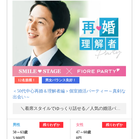
12名規模！
男女バランス良好！
＜50代中心再婚＆理解者編＞個室婚活パーティー～真剣な
出会い～
＼着席スタイルでゆっくり話せる／人気の婚活パーティー・街コン
男性
女性
残りわずか
残りわずか
50～63歳
47～60歳
3,900円
0円