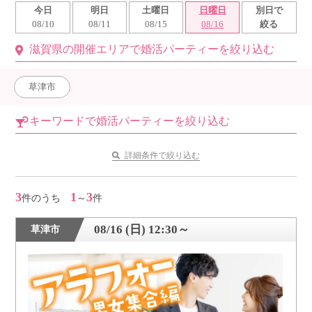
今日
明日
土曜日
日曜日
別日で
利用規約
08/10
08/11
08/15
08/16
絞る
滋賀県の開催エリアで婚活パーティーを絞り込む
launch
個人情報保護方針
launch
子どもの安全基準に関するポリシー
草津市
launch
運営会社
キーワードで婚活パーティーを絞り込む
詳細条件で絞り込む
公式アカウントで最新情報を配信中！
3
1
3
件のうち
～
件
08/16 (日) 12:30～
草津市
PR
約1,300店
の中から
おすすめの優良結婚相談所をご紹介