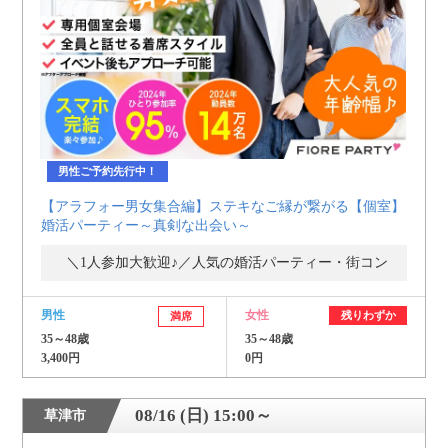
個人情報保護のため
プライバシーマークを
取得しております
男性ご予約先行中！
【アラフォー男女集合編】ステキなご縁が繋がる【個室】
婚活パーティー～真剣な出会い～
＼1人参加大歓迎♪／人気の婚活パーティー・街コン
男性
女性
残りわずか
満席
35～48歳
35～48歳
3,400円
0円
08/16 (日) 15:00～
草津市