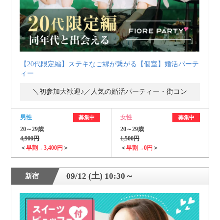
【20代限定編】ステキなご縁が繋がる【個室】婚活パーテ
ィー
＼初参加大歓迎♪／人気の婚活パーティー・街コン
男性
女性
募集中
募集中
20～29歳
20～29歳
4,900円
1,500円
＜
早割→3,400円
＞
＜
早割→0円
＞
09/12 (土) 10:30～
新宿