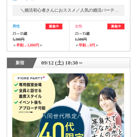
＼婚活初心者さんにおススメ／人気の婚活パーティー・街コン
男性
女性
募集中
募集中
25～35歳
25～35歳
5,300円
1,500円
＜
早割→3,800円
＞
＜
早割→0円
＞
09/12 (土) 18:30～
新宿