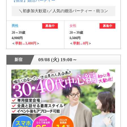
【個室】婚活パーティー
＼初参加大歓迎♪／人気の婚活パーティー・街コン
男性
女性
募集中
募集中
20～39歳
20～39歳
4,900円
1,500円
＜
早割→3,400円
＞
＜
早割→0円
＞
09/08 (火) 19:00～
新宿