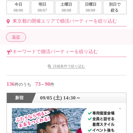
今日
明日
土曜日
日曜日
別日で
利用規約
08/06
08/07
08/08
08/09
絞る
東京都の開催エリアで婚活パーティーを絞り込む
launch
個人情報保護方針
launch
子どもの安全基準に関するポリシー
新宿
launch
運営会社
キーワードで婚活パーティーを絞り込む
詳細条件で絞り込む
公式アカウントで最新情報を配信中！
136
73
90
件のうち
～
件
09/05 (土) 14:30～
新宿
PR
約1,300店
の中から
おすすめの優良結婚相談所をご紹介