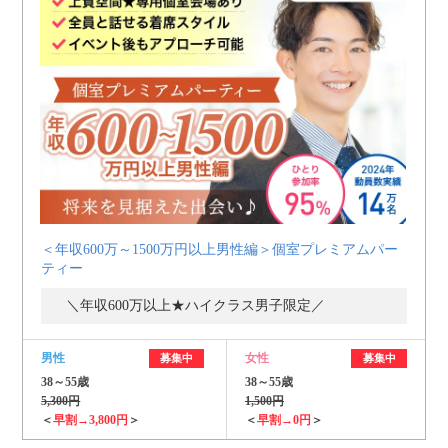
＜年収600万～1500万円以上男性編＞個室プレミアムパー
ティー
＼年収600万以上★ハイクラス男子限定／
男性
女性
募集中
募集中
38～55歳
38～55歳
5,300円
1,500円
＜
早割→3,800円
＞
＜
早割→0円
＞