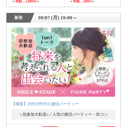
＜
早割→3,800円
＞
＜
早割→500円
＞
09/07 (月) 19:00～
新宿
【個室】20代30代中心婚活パーティー
＼初参加大歓迎♪／人気の婚活パーティー・街コン