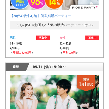
【30代40代中心編】個室婚活パーティー
＼1人参加大歓迎♪／人気の婚活パーティー・街コン
男性
女性
募集中
募集中
34～49歳
32～47歳
4,900円
1,500円
＜
早割→3,400円
＞
＜
早割→0円
＞
09/11 (金) 19:00～
新宿