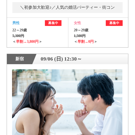
＼初参加大歓迎♪／人気の婚活パーティー・街コン
男性
女性
募集中
募集中
22～29歳
20～29歳
5,300円
1,500円
＜
早割→3,800円
＞
＜
早割→0円
＞
09/06 (日) 12:30～
新宿