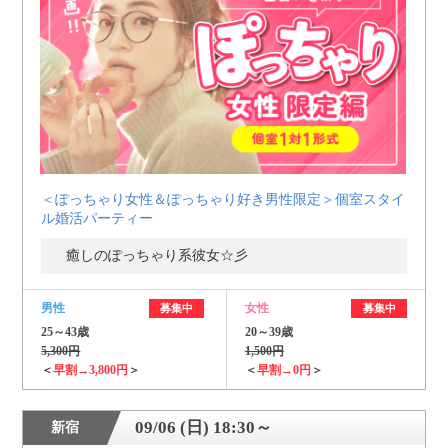
＜ぽっちゃり女性＆ぽっちゃり好き男性限定＞個室スタイ
ル婚活パーティー
癒しのぽっちゃり系彼女☆彡
男性
女性
募集中
募集中
25～43歳
20～39歳
5,300円
1,500円
＜
早割→3,800円
＞
＜
早割→0円
＞
09/06 (日) 18:30～
新宿