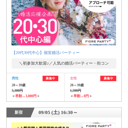
個人情報保護のため
プライバシーマークを
取得しております
【20代30代中心】個室婚活パーティー
＼初参加大歓迎♪／人気の婚活パーティー・街コン
男性
女性
募集中
募集中
20～39歳
20～39歳
5,300円
1,500円
＜
早割→3,800円
＞
＜
早割→0円
＞
09/05 (土) 16:30～
新宿