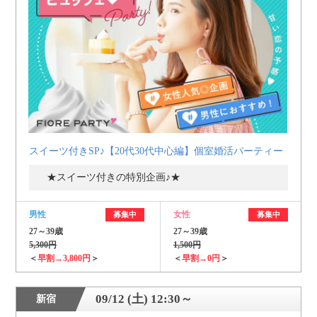
スイーツ付きSP♪【20代30代中心編】個室婚活パーティー
★スイーツ付きの特別企画♪★
男性
女性
募集中
募集中
27～39歳
27～39歳
5,300円
1,500円
＜
早割→3,800円
＞
＜
早割→0円
＞
09/12 (土) 12:30～
新宿