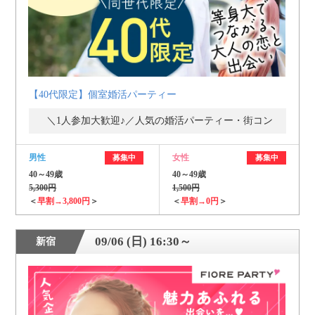
【40代限定】個室婚活パーティー
＼1人参加大歓迎♪／人気の婚活パーティー・街コン
男性
女性
募集中
募集中
40～49歳
40～49歳
5,300円
1,500円
＜
早割→3,800円
＞
＜
早割→0円
＞
09/06 (日) 16:30～
新宿