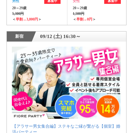
男性
女性
募集中
募集中
20～29歳
20～29歳
5,300円
1,500円
＜
早割→3,800円
＞
＜
早割→0円
＞
09/12 (土) 16:30～
新宿
【アラサー男女集合編】ステキなご縁が繋がる【個室】婚
活パーティー