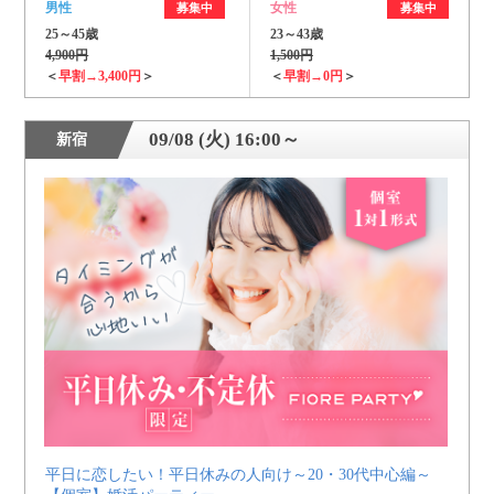
男性
女性
募集中
募集中
25～45歳
23～43歳
4,900円
1,500円
＜
早割→3,400円
＞
＜
早割→0円
＞
09/08 (火) 16:00～
新宿
平日に恋したい！平日休みの人向け～20・30代中心編～