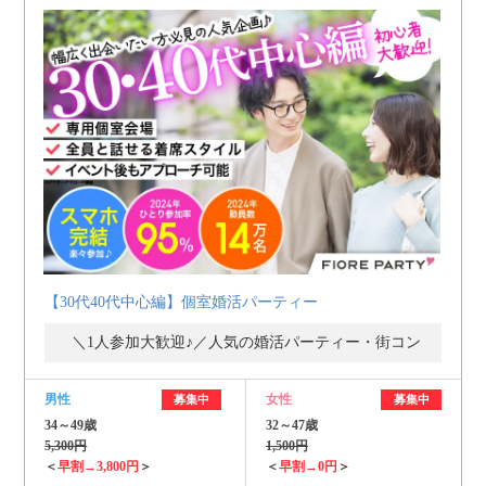
【30代40代中心編】個室婚活パーティー
＼1人参加大歓迎♪／人気の婚活パーティー・街コン
男性
女性
募集中
募集中
34～49歳
32～47歳
5,300円
1,500円
＜
早割→3,800円
＞
＜
早割→0円
＞