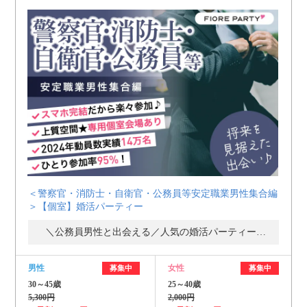
＜警察官・消防士・自衛官・公務員等安定職業男性集合編
＞【個室】婚活パーティー
＼公務員男性と出会える／人気の婚活パーティー・街コン
男性
女性
募集中
募集中
30～45歳
25～40歳
5,300円
2,000円