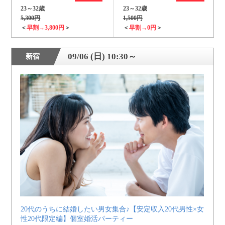
23～32歳
23～32歳
5,300円
1,500円
＜
早割→3,800円
＞
＜
早割→0円
＞
09/06 (日) 10:30～
新宿
20代のうちに結婚したい男女集合♪【安定収入20代男性×女
性20代限定編】個室婚活パーティー