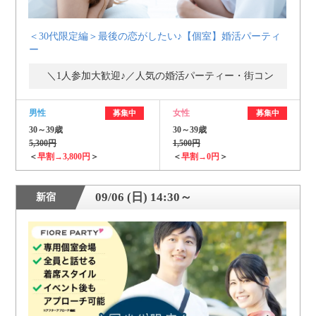
＜30代限定編＞最後の恋がしたい♪【個室】婚活パーティ
ー
＼1人参加大歓迎♪／人気の婚活パーティー・街コン
男性
女性
募集中
募集中
30～39歳
30～39歳
5,300円
1,500円
＜
早割→3,800円
＞
＜
早割→0円
＞
09/06 (日) 14:30～
新宿