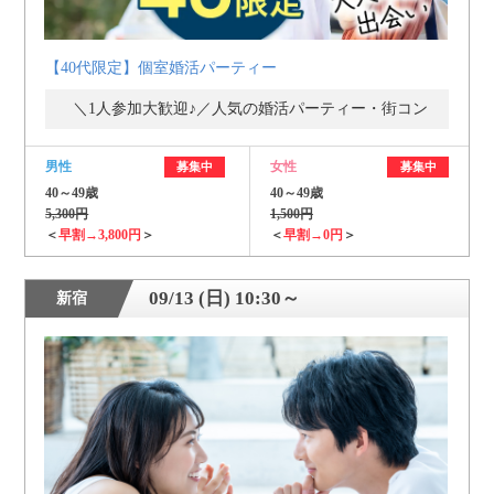
【40代限定】個室婚活パーティー
＼1人参加大歓迎♪／人気の婚活パーティー・街コン
男性
女性
募集中
募集中
40～49歳
40～49歳
5,300円
1,500円
＜
早割→3,800円
＞
＜
早割→0円
＞
09/13 (日) 10:30～
新宿