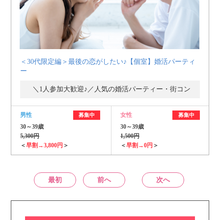
＜30代限定編＞最後の恋がしたい♪【個室】婚活パーティ
ー
＼1人参加大歓迎♪／人気の婚活パーティー・街コン
男性
女性
募集中
募集中
30～39歳
30～39歳
5,300円
1,500円
＜
早割→3,800円
＞
＜
早割→0円
＞
最初
前へ
次へ