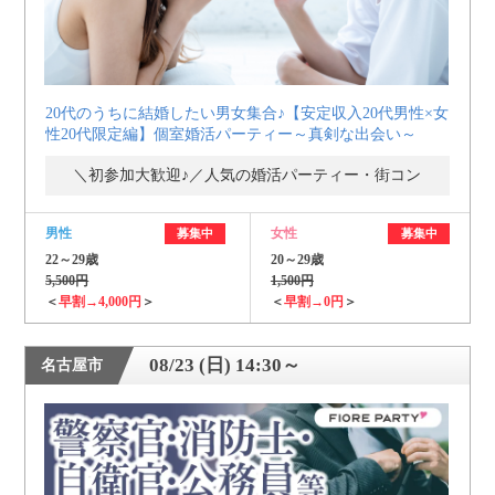
20代のうちに結婚したい男女集合♪【安定収入20代男性×女
性20代限定編】個室婚活パーティー～真剣な出会い～
＼初参加大歓迎♪／人気の婚活パーティー・街コン
男性
女性
募集中
募集中
22～29歳
20～29歳
5,500円
1,500円
＜
早割→4,000円
＞
＜
早割→0円
＞
08/23 (日) 14:30～
名古屋市