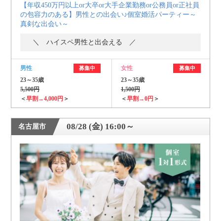
【年収450万円以上or大卒or大手企業勤務or公務員or正社員
の包容力のある】男性との出会い♪個室婚活パーティー～
真剣な出会い～
＼ ハイスペ男性と出会える ／
男性
女性
募集中
募集中
23～35歳
23～35歳
5,500円
1,500円
＜
早割→4,000円
＞
＜
早割→0円
＞
08/28 (金) 16:00～
名古屋市