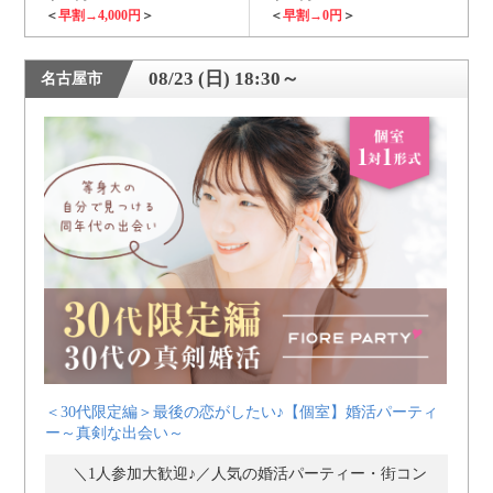
＜
早割→4,000円
＞
＜
早割→0円
＞
08/23 (日) 18:30～
名古屋市
＜30代限定編＞最後の恋がしたい♪【個室】婚活パーティ
ー～真剣な出会い～
＼1人参加大歓迎♪／人気の婚活パーティー・街コン