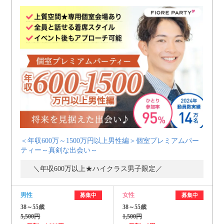
＜年収600万～1500万円以上男性編＞個室プレミアムパー
ティー～真剣な出会い～
＼年収600万以上★ハイクラス男子限定／
男性
女性
募集中
募集中
38～55歳
38～55歳
5,500円
1,500円