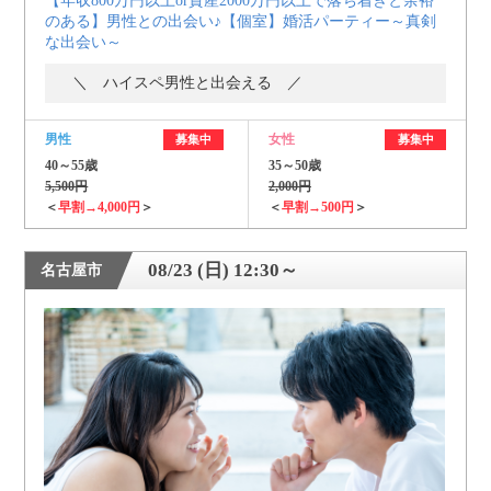
【年収800万円以上or資産2000万円以上で落ち着きと余裕
のある】男性との出会い♪【個室】婚活パーティー～真剣
な出会い～
＼ ハイスペ男性と出会える ／
男性
女性
募集中
募集中
40～55歳
35～50歳
5,500円
2,000円
＜
早割→4,000円
＞
＜
早割→500円
＞
08/23 (日) 12:30～
名古屋市