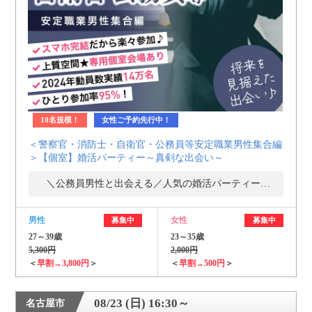
10名規模！
女性ご予約先行中！
＜警察官・消防士・自衛官・公務員等安定職業男性集合編
＞【個室】婚活パーティー～真剣な出会い～
＼公務員男性と出会える／人気の婚活パーティー・街コン
男性
女性
募集中
募集中
27～39歳
23～35歳
5,300円
2,000円
＜
早割→3,800円
＞
＜
早割→500円
＞
08/23 (日) 16:30～
名古屋市