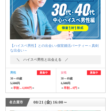
個人情報保護のため
プライバシーマークを
取得しております
【ハイスペ男性】との出会い♪個室婚活パーティー～真剣
な出会い～
＼ ハイスペ男性と出会える ／
男性
女性
募集中
募集中
30～49歳
30～49歳
5,500円
1,500円
＜
早割→4,000円
＞
＜
早割→0円
＞
08/21 (金) 16:00～
名古屋市