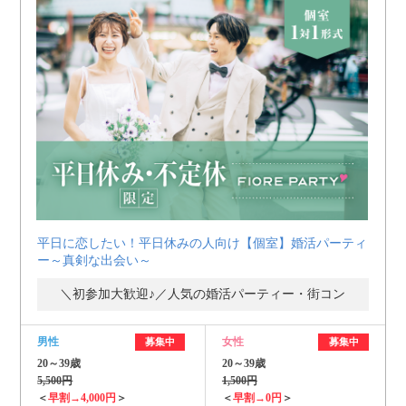
平日に恋したい！平日休みの人向け【個室】婚活パーティ
ー～真剣な出会い～
＼初参加大歓迎♪／人気の婚活パーティー・街コン
男性
女性
募集中
募集中
20～39歳
20～39歳
5,500円
1,500円
＜
早割→4,000円
＞
＜
早割→0円
＞