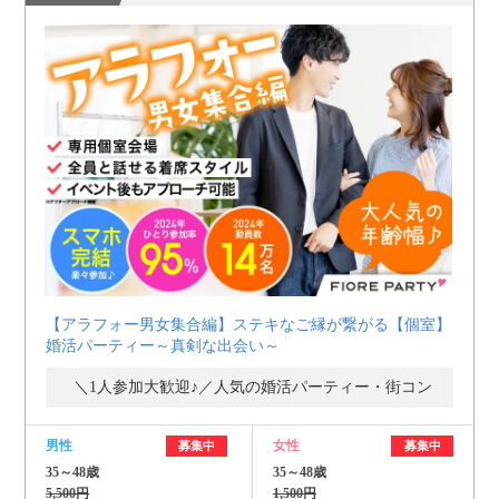
【アラフォー男女集合編】ステキなご縁が繋がる【個室】
婚活パーティー～真剣な出会い～
＼1人参加大歓迎♪／人気の婚活パーティー・街コン
男性
女性
募集中
募集中
35～48歳
35～48歳
5,500円
1,500円