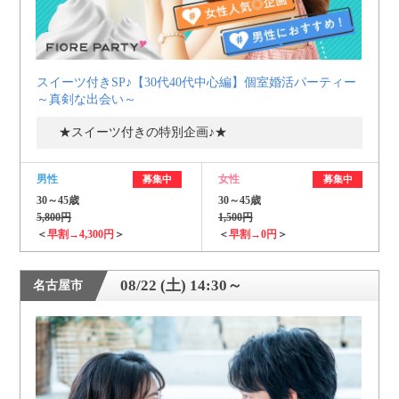
スイーツ付きSP♪【30代40代中心編】個室婚活パーティー
～真剣な出会い～
★スイーツ付きの特別企画♪★
男性
女性
募集中
募集中
30～45歳
30～45歳
5,800円
1,500円
＜
早割→4,300円
＞
＜
早割→0円
＞
08/22 (土) 14:30～
名古屋市