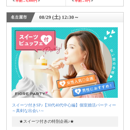
＜
早割→4,400円
＞
＜
早割→0円
＞
08/29 (土) 12:30～
名古屋市
スイーツ付きSP♪【30代40代中心編】個室婚活パーティー
～真剣な出会い～
★スイーツ付きの特別企画♪★