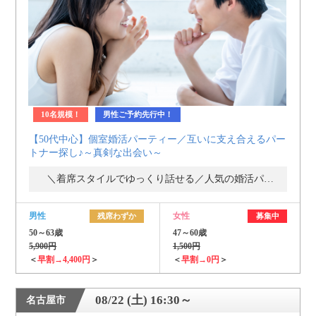
10名規模！
男性ご予約先行中！
【50代中心】個室婚活パーティー／互いに支え合えるパー
トナー探し♪～真剣な出会い～
＼着席スタイルでゆっくり話せる／人気の婚活パーティー・街コン
男性
女性
残席わずか
募集中
50～63歳
47～60歳
5,900円
1,500円
＜
早割→4,400円
＞
＜
早割→0円
＞
08/22 (土) 16:30～
名古屋市