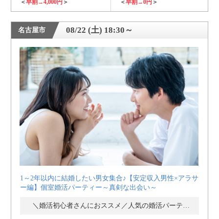
＜
早割→4,000円
＞
＜
早割→0円
＞
08/22 (土) 18:30～
名古屋市
1～2年以内に結婚したい男女集合♪【安定収入男性×アラサ
ー編】個室婚活パーティー～真剣な出会い～
＼婚活初心者さんにおススメ／人気の婚活パーティー・街コン