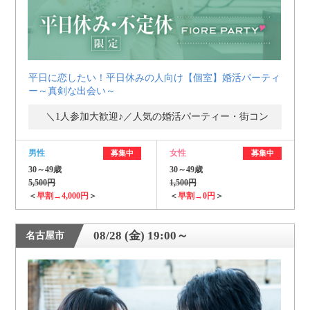
平日に恋したい！平日休みの人向け【個室】婚活パーティ
ー～真剣な出会い～
＼1人参加大歓迎♪／人気の婚活パーティー・街コン
男性
女性
募集中
募集中
30～49歳
30～49歳
5,500円
1,500円
＜
早割→4,000円
＞
＜
早割→0円
＞
08/28 (金) 19:00～
名古屋市