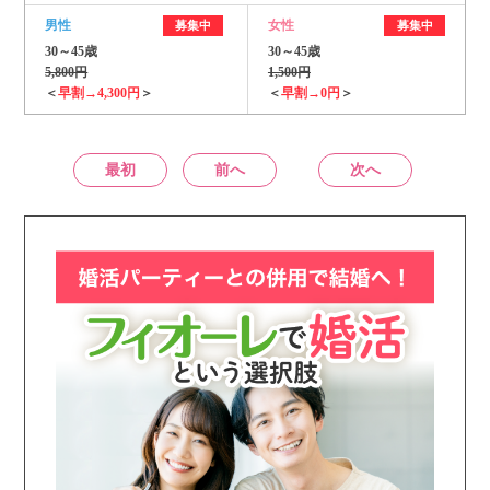
男性
女性
募集中
募集中
30～45歳
30～45歳
5,800円
1,500円
＜
早割→4,300円
＞
＜
早割→0円
＞
最初
前へ
次へ