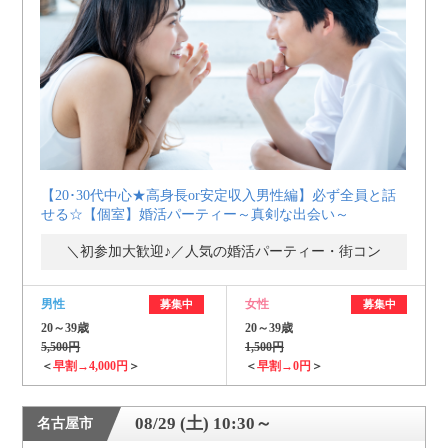
【20･30代中心★高身長or安定収入男性編】必ず全員と話
せる☆【個室】婚活パーティー～真剣な出会い～
＼初参加大歓迎♪／人気の婚活パーティー・街コン
男性
女性
募集中
募集中
20～39歳
20～39歳
5,500円
1,500円
＜
早割→4,000円
＞
＜
早割→0円
＞
08/29 (土) 10:30～
名古屋市