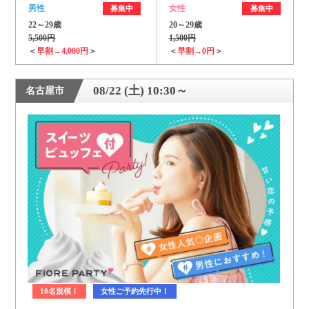
男性
女性
募集中
募集中
22～29歳
20～29歳
5,500円
1,500円
＜
早割→4,000円
＞
＜
早割→0円
＞
08/22 (土) 10:30～
名古屋市
10名規模！
女性ご予約先行中！