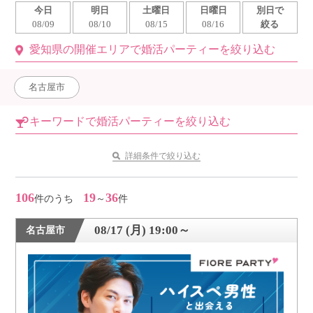
今日
明日
土曜日
日曜日
別日で
利用規約
08/09
08/10
08/15
08/16
絞る
愛知県の開催エリアで婚活パーティーを絞り込む
launch
個人情報保護方針
launch
子どもの安全基準に関するポリシー
名古屋市
launch
運営会社
キーワードで婚活パーティーを絞り込む
詳細条件で絞り込む
公式アカウントで最新情報を配信中！
106
19
36
件のうち
～
件
08/17 (月) 19:00～
名古屋市
PR
約1,300店
の中から
おすすめの優良結婚相談所をご紹介