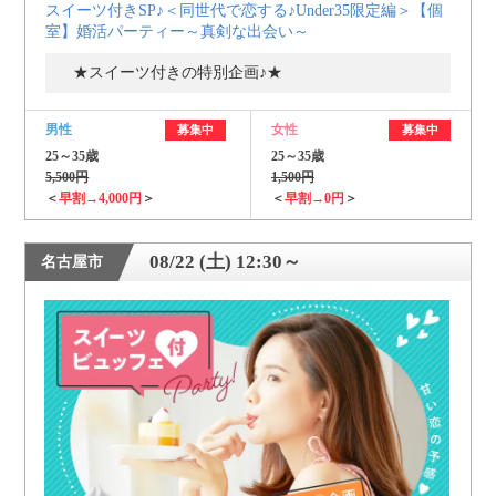
スイーツ付きSP♪＜同世代で恋する♪Under35限定編＞【個
室】婚活パーティー～真剣な出会い～
★スイーツ付きの特別企画♪★
男性
女性
募集中
募集中
25～35歳
25～35歳
5,500円
1,500円
＜
早割→4,000円
＞
＜
早割→0円
＞
08/22 (土) 12:30～
名古屋市