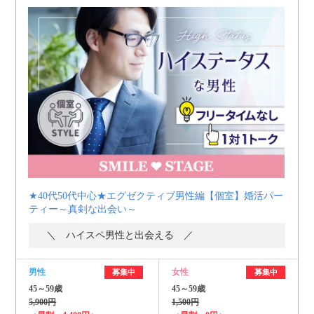
★40代50代中心★エグゼクティブ男性編【個室】婚活パー
ティー～真剣な出会い～
＼ ハイスペ男性と出会える ／
男性
女性
募集中
募集中
45～59歳
45～59歳
5,900円
1,500円