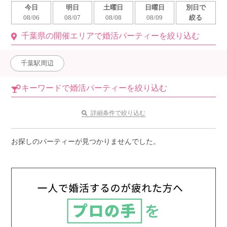
今日
明日
土曜日
日曜日
別日で
利用規約
08/06
08/07
08/08
08/09
絞る
千葉県の開催エリアで婚活パーティーを絞り込む
launch
個人情報保護方針
launch
子どもの安全基準に関するポリシー
千葉駅周辺
launch
運営会社
キーワードで婚活パーティーを絞り込む
詳細条件で絞り込む
公式アカウントで最新情報を配信中！
お探しのパーティーが見つかりませんでした。
PR
約1,300店
の中から
おすすめの優良結婚相談所をご紹介