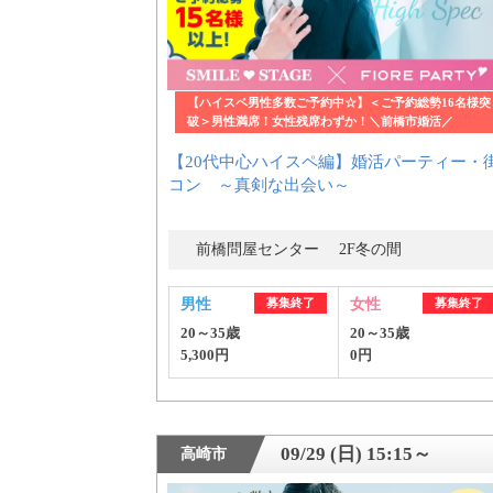
【ハイスペ男性多数ご予約中☆】＜ご予約総勢16名様突
破＞男性満席！女性残席わずか！＼前橋市婚活／
【20代中心ハイスペ編】婚活パーティー・
コン ～真剣な出会い～
前橋問屋センター 2F冬の間
男性
募集終了
女性
募集終了
20～35歳
20～35歳
5,300円
0円
09/29 (日) 15:15～
高崎市