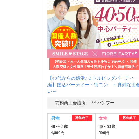
はじめての方へ
今週の婚活パーティー
【初参加・お一人参加の女性も多数ご予約中♪】＜開催
人数突破＞女性満席！男性残席わずか！＼前橋市婚活／
【40代からの婚活♪ミドルビッグパーティー
婚活パーティーの流れ
編】婚活パーティー・街コン ～真剣な出
い～
前橋商工会議所 3F バンブー
よくあるご質問
男性
募集終了
女性
募集終了
40～65歳
40～58歳
4,800円
500円