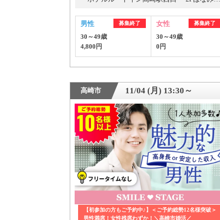
男性
募集終了
女性
募集終了
30～49歳
30～49歳
4,800円
0円
11/04 (月) 13:30～
高崎市
PR
おすす
【初参加の方もご予約中♪】＜ご予約総勢12名様突破＞
男性満席！女性残席わずか！＼高崎市婚活／