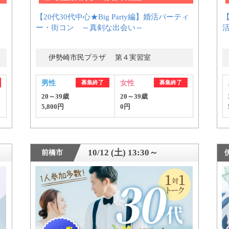
【20代30代中心★Big Party編】婚活パーティ
ー・街コン ～真剣な出会い～
ずき
伊勢崎市民プラザ 第４実習室
個人情報保護のため
プライバシーマークを
男性
募集終了
女性
募集終了
取得しております
20～39歳
20～39歳
5,800円
0円
10/12 (土) 13:30～
前橋市