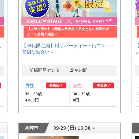
【人気企画☆】＜開催人数突破＞男女ともに残席わず
か！＼前橋市婚活／
街
【30代限定編】婚活パーティー・街コン ～
真剣な出会い～
前橋問屋センター 2F冬の間
男性
募集終了
女性
募集終了
30～39歳
30～39歳
4,800円
0円
09/29 (日) 13:30～
高崎市