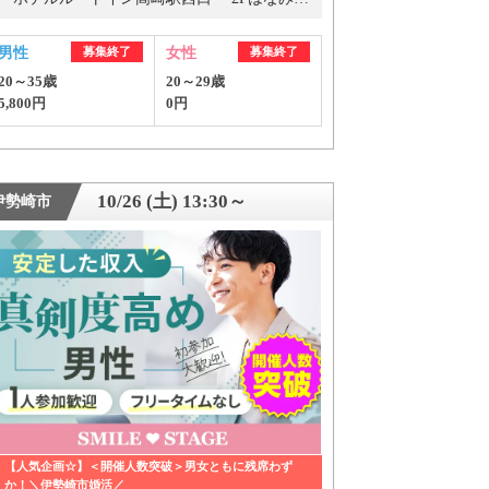
男性
募集終了
女性
募集終了
20～35歳
20～29歳
5,800円
0円
10/26 (土) 13:30～
伊勢崎市
ご紹介
【人気企画☆】＜開催人数突破＞男女ともに残席わず
か！＼伊勢崎市婚活／