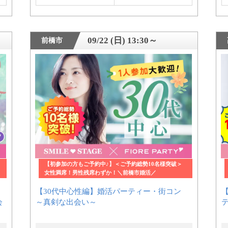
09/22 (日) 13:30～
前橋市
【初参加の方もご予約中♪】＜ご予約総勢10名様突破＞
女性満席！男性残席わずか！＼前橋市婚活／
【30代中心性編】婚活パーティー・街コン
会
～真剣な出会い～