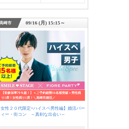
09/16 (月) 15:15～
高崎市
【初参加率70％超！】＜ご予約総勢16名様突破＞男性残
り1席！女性残り1席！＼高崎市婚活／
【女性２０代限定×ハイスペ男性編】婚活パー
ティー・街コン ～真剣な出会い～