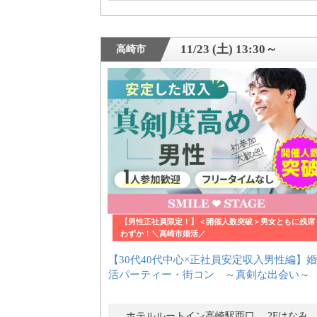
アフターアプローチとは
11/23 (土) 13:30～
高崎市
お問い合わせ
利用規約
launch
個人情報保護方針
【男性正社員限定！】＜開催人数突破＞男女ともに残席
launch
子どもの安全基準に関するポリシー
わずか！＼高崎市婚活／
【30代40代中心×正社員安定収入男性編】婚
活パーティー・街コン ～真剣な出会い～
launch
運営会社
ホテルルートイン高崎駅西口 2Fはなみ