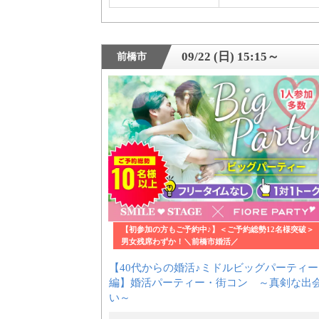
09/22 (日) 15:15～
前橋市
【初参加の方もご予約中♪】＜ご予約総勢12名様突破＞
男女残席わずか！＼前橋市婚活／
【40代からの婚活♪ミドルビッグパーティー
編】婚活パーティー・街コン ～真剣な出
い～