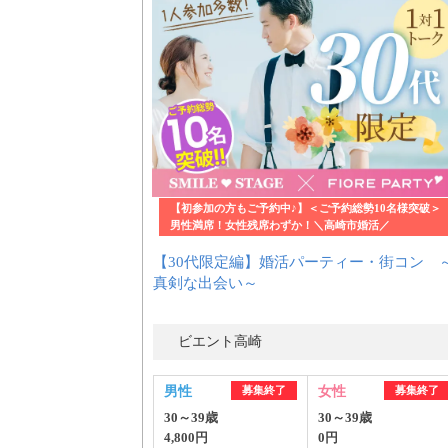
【初参加の方もご予約中♪】＜ご予約総勢10名様突破＞
男性満席！女性残席わずか！＼高崎市婚活／
【30代限定編】婚活パーティー・街コン 
真剣な出会い～
ビエント高崎
男性
募集終了
女性
募集終了
30～39歳
30～39歳
4,800円
0円