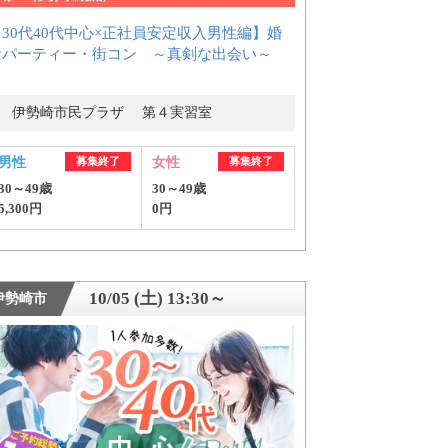
【30代40代中心×正社員安定収入男性編】婚
活パーティー・街コン ～真剣な出会い～
伊勢崎市民プラザ 第４実習室
男性
募集終了
女性
募集終了
30～49歳
30～49歳
5,300円
0円
10/05 (土) 13:30～
伊勢崎市