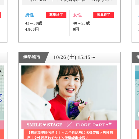
男性
募集終了
女性
募集終了
公式アカウントで最新情報を配信中！
43～58歳
40～55歳
4,800円
0円
10/26 (土) 15:15～
伊勢崎市
約1,300店
の中から
めの優良結婚相談所を
【初参加率80％超！】＜ご予約総勢10名様突破＞男性満
席！女性残席わずか！＼伊勢崎市婚活／