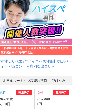
【初参加率80％超！】＜開催人数突破＞男性満席！女性
無料受付中♪＼高崎市婚活／
【女性２０代限定×ハイスペ男性編】婚活パー
ティー・街コン ～真剣な出会い～
ホテルルートイン高崎駅西口 2Fはなみずき
男性
募集終了
女性
募集終了
20～35歳
20～29歳
5,300円
0円