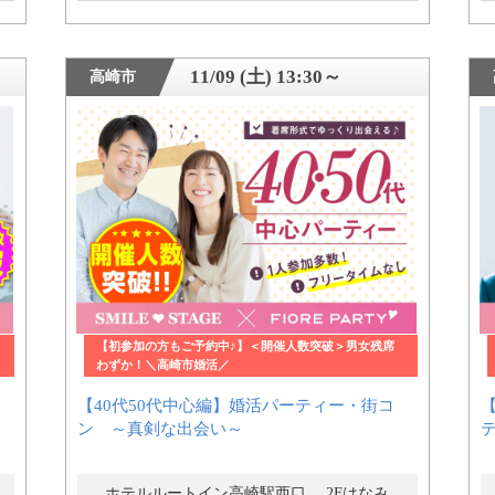
11/09 (土) 13:30～
高崎市
【初参加の方もご予約中♪】＜開催人数突破＞男女残席
わずか！＼高崎市婚活／
【40代50代中心編】婚活パーティー・街コ
ン ～真剣な出会い～
ずき
ホテルルートイン高崎駅西口 2Fはなみずき