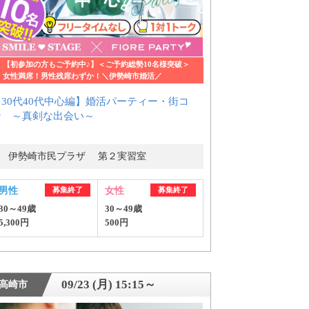
【初参加の方もご予約中♪】＜ご予約総勢10名様突破＞
女性満席！男性残席わずか！＼伊勢崎市婚活／
【30代40代中心編】婚活パーティー・街コ
ン ～真剣な出会い～
伊勢崎市民プラザ 第２実習室
男性
募集終了
女性
募集終了
30～49歳
30～49歳
5,300円
500円
09/23 (月) 15:15～
高崎市