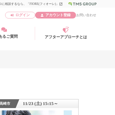
に相談するなら、「FIORE(フィオーレ)」
launch
ログイン
アカウント登録
お問い合わせ
あるご質問
アフターアプローチとは
アカウント登録
11/23 (土) 15:15～
高崎市