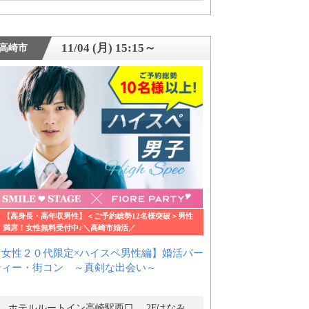
11/04 (月) 15:15～
高崎市
【高身長・高年収男性】＜ご予約総勢12名様突破＞男性
満席！女性無料受付中♪＼高崎市婚活／
【女性２０代限定×ハイスペ男性編】婚活パー
ティー・街コン ～真剣な出会い～
ホテルルートイン高崎駅西口 2Fはなみずき