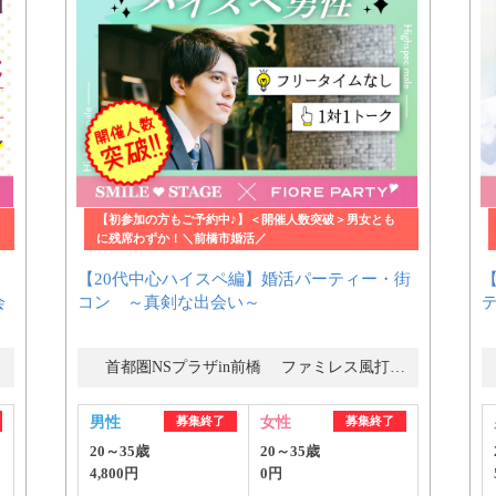
【初参加の方もご予約中♪】＜開催人数突破＞男女とも
に残席わずか！＼前橋市婚活／
【20代中心ハイスペ編】婚活パーティー・街
会
コン ～真剣な出会い～
首都圏NSプラザin前橋 ファミレス風打合せスペース
男性
募集終了
女性
募集終了
20～35歳
20～35歳
4,800円
0円