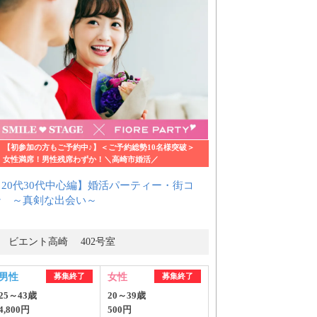
【初参加の方もご予約中♪】＜ご予約総勢10名様突破＞
女性満席！男性残席わずか！＼高崎市婚活／
【20代30代中心編】婚活パーティー・街コ
ン ～真剣な出会い～
ビエント高崎 402号室
男性
募集終了
女性
募集終了
25～43歳
20～39歳
4,800円
500円