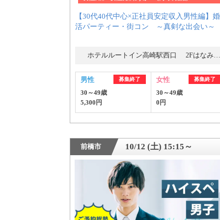
【30代40代中心×正社員安定収入男性編】婚
活パーティー・街コン ～真剣な出会い～
ホテルルートイン高崎駅西口 2Fはなみ
男性
募集終了
女性
募集終了
30～49歳
30～49歳
5,300円
0円
10/12 (土) 15:15～
前橋市