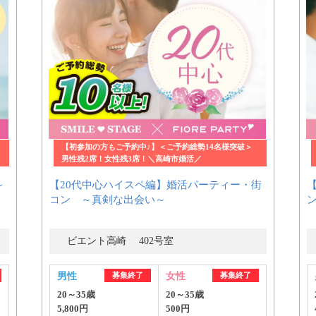
【初参加の方もご予約中♪】＜ご予約総勢14名様突破＞
男性残2席！女性残3席！＼高崎市婚活／
～
【20代中心ハイスペ編】婚活パーティー・街
コン ～真剣な出会い～
ビエント高崎 402号室
男性
募集終了
女性
募集終了
20～35歳
20～35歳
5,800円
500円