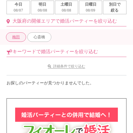
今日
明日
土曜日
日曜日
別日で
利用規約
08/07
08/08
08/08
08/09
絞る
大阪府の開催エリアで婚活パーティーを絞り込む
launch
個人情報保護方針
launch
子どもの安全基準に関するポリシー
梅田
心斎橋
launch
運営会社
キーワードで婚活パーティーを絞り込む
詳細条件で絞り込む
公式アカウントで最新情報を配信中！
お探しのパーティーが見つかりませんでした。
PR
約1,300店
の中から
おすすめの優良結婚相談所をご紹介