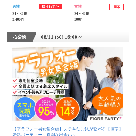
男性
女性
残りわずか
満席
24～39歳
24～39歳
3,400円
500円
08/11 (火) 16:00～
心斎橋
【アラフォー男女集合編】ステキなご縁が繋がる【個室】
婚活パーティー～真剣な出会い～