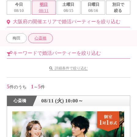
今日
明日
土曜日
日曜日
別日で
利用規約
08/10
08/11
08/15
08/16
絞る
大阪府の開催エリアで婚活パーティーを絞り込む
launch
個人情報保護方針
launch
子どもの安全基準に関するポリシー
梅田
心斎橋
launch
運営会社
キーワードで婚活パーティーを絞り込む
詳細条件で絞り込む
公式アカウントで最新情報を配信中！
5
1
5
件のうち
～
件
08/11 (火) 10:00～
心斎橋
PR
約1,300店
の中から
おすすめの優良結婚相談所をご紹介