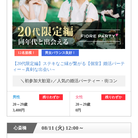
個人情報保護のため
プライバシーマークを
取得しております
12名規模！
男女バランス良好！
【20代限定編】ステキなご縁が繋がる【個室】婚活パーテ
ィー～真剣な出会い～
＼初参加大歓迎♪／人気の婚活パーティー・街コン
男性
女性
残りわずか
残りわずか
20～29歳
20～29歳
3,400円
0円
08/11 (火) 12:00～
心斎橋