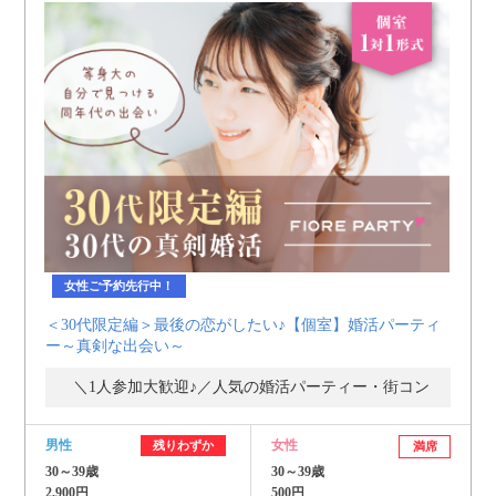
女性ご予約先行中！
＜30代限定編＞最後の恋がしたい♪【個室】婚活パーティ
ー～真剣な出会い～
＼1人参加大歓迎♪／人気の婚活パーティー・街コン
男性
女性
残りわずか
満席
30～39歳
30～39歳
2,900円
500円