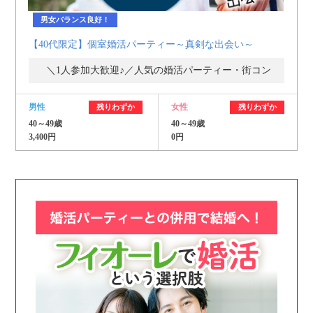
男女バランス良好！
【40代限定】個室婚活パーティー～真剣な出会い～
＼1人参加大歓迎♪／人気の婚活パーティー・街コン
男性
女性
残りわずか
残りわずか
40～49歳
40～49歳
3,400円
0円