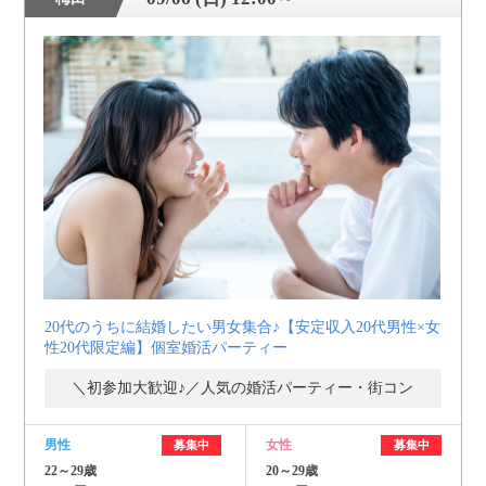
20代のうちに結婚したい男女集合♪【安定収入20代男性×女
性20代限定編】個室婚活パーティー
＼初参加大歓迎♪／人気の婚活パーティー・街コン
男性
女性
募集中
募集中
22～29歳
20～29歳