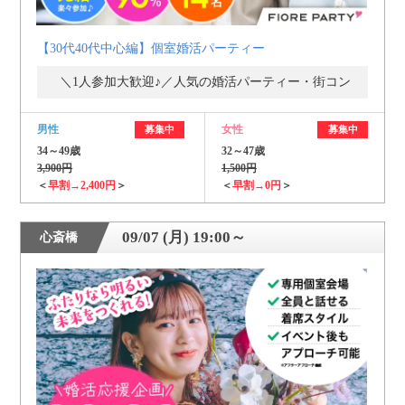
【30代40代中心編】個室婚活パーティー
＼1人参加大歓迎♪／人気の婚活パーティー・街コン
男性
女性
募集中
募集中
34～49歳
32～47歳
3,900円
1,500円
＜
早割→2,400円
＞
＜
早割→0円
＞
09/07 (月) 19:00～
心斎橋