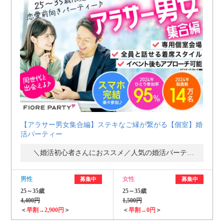
【アラサー男女集合編】ステキなご縁が繋がる【個室】婚
活パーティー
＼婚活初心者さんにおススメ／人気の婚活パーティー・街コン
男性
女性
募集中
募集中
25～35歳
25～35歳
4,400円
1,500円
＜
早割→2,900円
＞
＜
早割→0円
＞