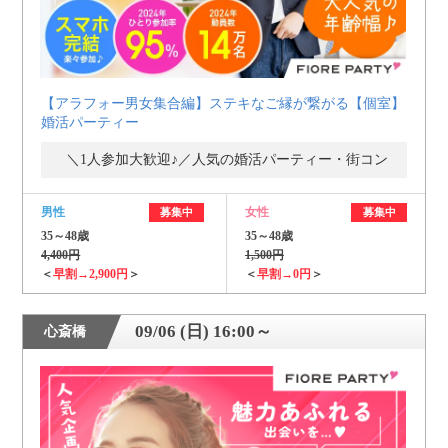
【アラフォー男女集合編】ステキなご縁が繋がる【個室】
婚活パーティー
＼1人参加大歓迎♪／人気の婚活パーティー・街コン
男性
女性
募集中
募集中
35～48歳
35～48歳
4,400円
1,500円
＜
早割→2,900円
＞
＜
早割→0円
＞
09/06 (日) 16:00～
心斎橋