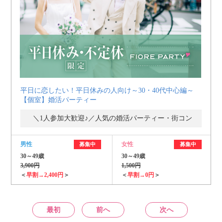
平日に恋したい！平日休みの人向け～30・40代中心編～
【個室】婚活パーティー
＼1人参加大歓迎♪／人気の婚活パーティー・街コン
男性
女性
募集中
募集中
30～49歳
30～49歳
3,900円
1,500円
＜
早割→2,400円
＞
＜
早割→0円
＞
最初
前へ
次へ