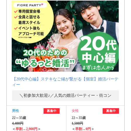
【20代中心編】ステキなご縁が繋がる【個室】婚活パーテ
ィー
＼初参加大歓迎♪／人気の婚活パーティー・街コン
男性
女性
募集中
募集中
22～35歳
22～35歳
4,400円
1,500円
＜
早割→2,900円
＞
＜
早割→0円
＞