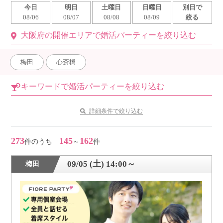
今日
明日
土曜日
日曜日
別日で
利用規約
08/06
08/07
08/08
08/09
絞る
大阪府の開催エリアで婚活パーティーを絞り込む
launch
個人情報保護方針
launch
子どもの安全基準に関するポリシー
梅田
心斎橋
launch
運営会社
キーワードで婚活パーティーを絞り込む
詳細条件で絞り込む
公式アカウントで最新情報を配信中！
273
145
162
件のうち
～
件
09/05 (土) 14:00～
梅田
PR
約1,300店
の中から
おすすめの優良結婚相談所をご紹介