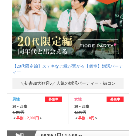
【20代限定編】ステキなご縁が繋がる【個室】婚活パーテ
ィー
＼初参加大歓迎♪／人気の婚活パーティー・街コン
男性
女性
募集中
募集中
20～29歳
20～29歳
4,400円
1,500円
＜
早割→2,900円
＞
＜
早割→0円
＞
09/06 (日) 12:00～
梅田