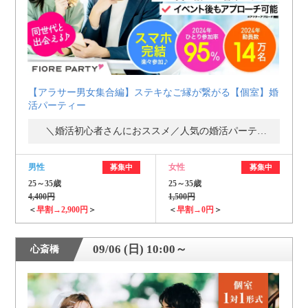
【アラサー男女集合編】ステキなご縁が繋がる【個室】婚
活パーティー
＼婚活初心者さんにおススメ／人気の婚活パーティー・街コン
男性
女性
募集中
募集中
25～35歳
25～35歳
4,400円
1,500円
＜
早割→2,900円
＞
＜
早割→0円
＞
09/06 (日) 10:00～
心斎橋