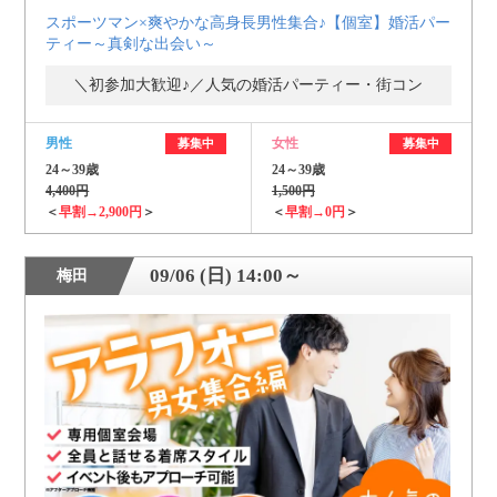
スポーツマン×爽やかな高身長男性集合♪【個室】婚活パー
ティー～真剣な出会い～
＼初参加大歓迎♪／人気の婚活パーティー・街コン
男性
女性
募集中
募集中
24～39歳
24～39歳
4,400円
1,500円
＜
早割→2,900円
＞
＜
早割→0円
＞
09/06 (日) 14:00～
梅田