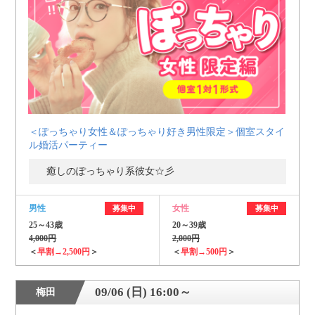
＜ぽっちゃり女性＆ぽっちゃり好き男性限定＞個室スタイ
ル婚活パーティー
癒しのぽっちゃり系彼女☆彡
男性
女性
募集中
募集中
25～43歳
20～39歳
4,000円
2,000円
＜
早割→2,500円
＞
＜
早割→500円
＞
09/06 (日) 16:00～
梅田