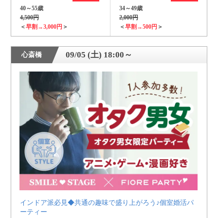
40～55歳
34～49歳
4,500円
2,000円
＜
早割→3,000円
＞
＜
早割→500円
＞
09/05 (土) 18:00～
心斎橋
インドア派必見◆共通の趣味で盛り上がろう♪個室婚活パ
ーティー