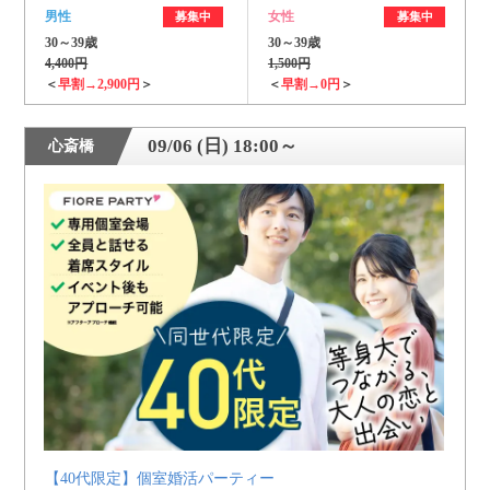
男性
女性
募集中
募集中
30～39歳
30～39歳
4,400円
1,500円
＜
早割→2,900円
＞
＜
早割→0円
＞
09/06 (日) 18:00～
心斎橋
【40代限定】個室婚活パーティー