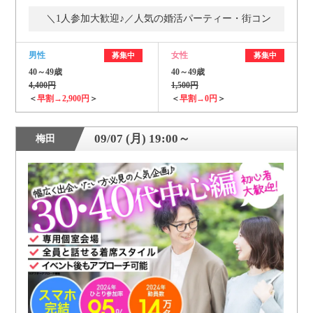
＼1人参加大歓迎♪／人気の婚活パーティー・街コン
男性
女性
募集中
募集中
40～49歳
40～49歳
4,400円
1,500円
＜
早割→2,900円
＞
＜
早割→0円
＞
09/07 (月) 19:00～
梅田