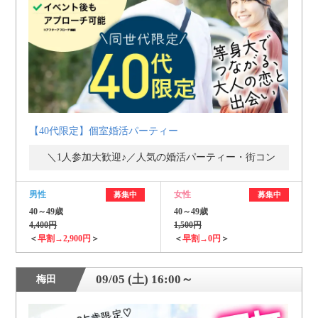
個人情報保護のため
プライバシーマークを
取得しております
【40代限定】個室婚活パーティー
＼1人参加大歓迎♪／人気の婚活パーティー・街コン
男性
女性
募集中
募集中
40～49歳
40～49歳
4,400円
1,500円
＜
早割→2,900円
＞
＜
早割→0円
＞
09/05 (土) 16:00～
梅田