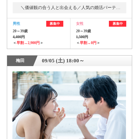
＼価値観の合う人と出会える／人気の婚活パーティー・街コン
男性
女性
募集中
募集中
20～39歳
20～39歳
4,400円
1,500円
＜
早割→2,900円
＞
＜
早割→0円
＞
09/05 (土) 18:00～
梅田