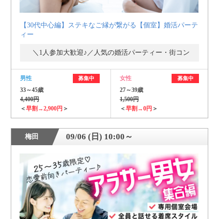
【30代中心編】ステキなご縁が繋がる【個室】婚活パーテ
ィー
＼1人参加大歓迎♪／人気の婚活パーティー・街コン
男性
女性
募集中
募集中
33～45歳
27～39歳
4,400円
1,500円
＜
早割→2,900円
＞
＜
早割→0円
＞
09/06 (日) 10:00～
梅田