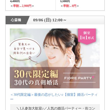
4,400円
1,500円
＜
早割→2,900円
＞
＜
早割→0円
＞
09/06 (日) 12:00～
心斎橋
＜30代限定編＞最後の恋がしたい♪【個室】婚活パーティ
ー
＼1人参加大歓迎♪／人気の婚活パーティー・街コン