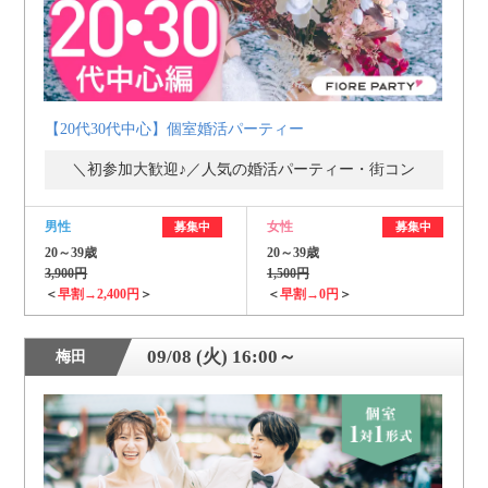
【20代30代中心】個室婚活パーティー
＼初参加大歓迎♪／人気の婚活パーティー・街コン
男性
女性
募集中
募集中
20～39歳
20～39歳
3,900円
1,500円
＜
早割→2,400円
＞
＜
早割→0円
＞
09/08 (火) 16:00～
梅田