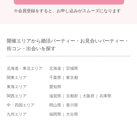
利用規約
※会員登録をすると、お申し込みがスムーズになります
launch
個人情報保護方針
launch
子どもの安全基準に関するポリシー
開催エリアから婚活パーティー・お見合いパーティー・
launch
運営会社
街コン・出会いを探す
北海道・東北エリア
北海道
宮城県
公式アカウントで最新情報を配信中！
関東エリア
千葉県
東京都
東海エリア
愛知県
関西エリア
滋賀県
京都府
大阪府
兵庫県
中・四国エリア
岡山県
香川県
PR
約1,300店
の中から
九州エリア
福岡県
大分県
おすすめの優良結婚相談所をご紹介