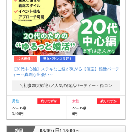
個人情報保護のため
プライバシーマークを
取得しております
12名規模！
男女バランス良好！
【20代中心編】ステキなご縁が繋がる【個室】婚活パーテ
ィー～真剣な出会い～
＼初参加大歓迎♪／人気の婚活パーティー・街コン
男性
女性
残りわずか
残りわずか
22～35歳
22～35歳
3,400円
0円
08/09 (日) 18:00～
梅田