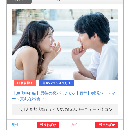
10名規模！
男女バランス良好！
【30代中心編】最後の恋がしたい♪【個室】婚活パーティ
ー～真剣な出会い～
＼1人参加大歓迎♪／人気の婚活パーティー・街コン
男性
女性
残りわずか
残りわずか