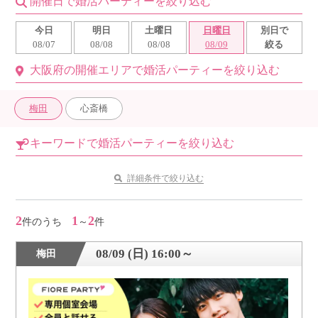
開催日で婚活パーティーを絞り込む
利用規約
今日
明日
土曜日
日曜日
別日で
08/07
08/08
08/08
08/09
絞る
launch
個人情報保護方針
大阪府の開催エリアで婚活パーティーを絞り込む
launch
子どもの安全基準に関するポリシー
梅田
心斎橋
launch
運営会社
キーワードで婚活パーティーを絞り込む
公式アカウントで最新情報を配信中！
詳細条件で絞り込む
2
1
2
件のうち
～
件
PR
08/09 (日) 16:00～
梅田
約1,300店
の中から
おすすめの優良結婚相談所をご紹介