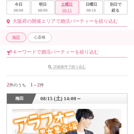
今日
明日
土曜日
日曜日
別日で
利用規約
08/08
08/09
08/15
08/16
絞る
大阪府の開催エリアで婚活パーティーを絞り込む
launch
個人情報保護方針
launch
子どもの安全基準に関するポリシー
梅田
心斎橋
launch
運営会社
キーワードで婚活パーティーを絞り込む
詳細条件で絞り込む
公式アカウントで最新情報を配信中！
2
1
2
件のうち
～
件
08/15 (土) 14:00～
梅田
PR
約1,300店
の中から
おすすめの優良結婚相談所をご紹介