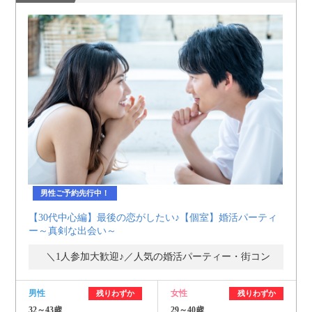
男性ご予約先行中！
【30代中心編】最後の恋がしたい♪【個室】婚活パーティ
ー～真剣な出会い～
＼1人参加大歓迎♪／人気の婚活パーティー・街コン
男性
女性
残りわずか
残りわずか
32～43歳
29～40歳