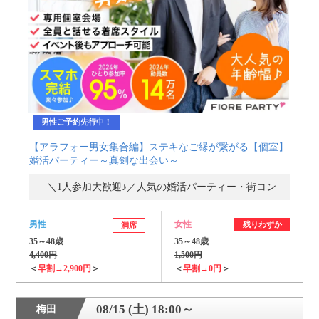
個人情報保護のため
プライバシーマークを
取得しております
男性ご予約先行中！
【アラフォー男女集合編】ステキなご縁が繋がる【個室】
婚活パーティー～真剣な出会い～
＼1人参加大歓迎♪／人気の婚活パーティー・街コン
男性
女性
残りわずか
満席
35～48歳
35～48歳
4,400円
1,500円
＜
早割→2,900円
＞
＜
早割→0円
＞
08/15 (土) 18:00～
梅田